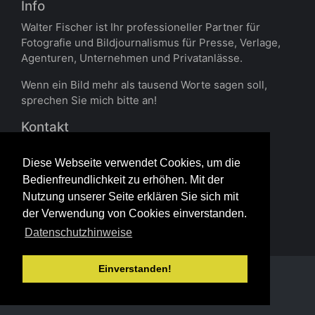
Info
Walter Fischer ist Ihr professioneller Partner für
Fotografie und Bildjournalismus für Presse, Verlage,
Agenturen, Unternehmen und Privatanlässe.
Wenn ein Bild mehr als tausend Worte sagen soll,
sprechen Sie mich bitte an!
Kontakt
Walter Fischer
Zu den Sieben Hämmern 11
Diese Webseite verwendet Cookies, um die
45527 Hattingen
Bedienfreundlichkeit zu erhöhen. Mit der
Nutzung unserer Seite erklären Sie sich mit
Fon 0232432491
der Verwendung von Cookies einverstanden.
Mobile 01703103431
Datenschutzhinweise
info@wafi-bild.de
Einverstanden!
Powered by
Piwigo