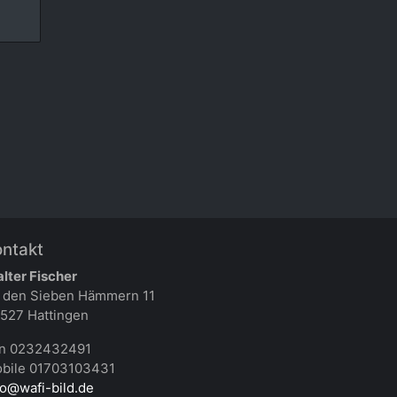
ontakt
lter Fischer
 den Sieben Hämmern 11
527 Hattingen
n 0232432491
bile 01703103431
fo@wafi-bild.de