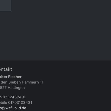
ontakt
lter Fischer
 den Sieben Hämmern 11
527 Hattingen
n 0232432491
bile 01703103431
fo@wafi-bild.de