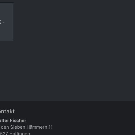
 -
ontakt
lter Fischer
 den Sieben Hämmern 11
527 Hattingen